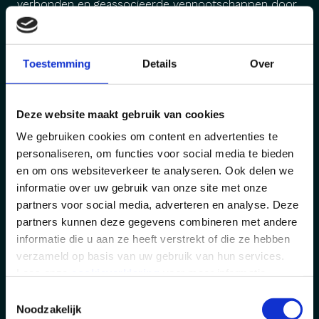
verbonden en geassocieerde vennootschappen door
te geven. Dit doen we uiteraard steeds met het oog
op het vinden van een voor jou geschikte opdracht.
Je kan hiertegen steeds bezwaar maken volgens de
Toestemming
Details
Over
voorwaarden zoals beschreven bij ‘recht op bezwaar’
in het hoofdstuk ‘Wat zijn je rechten en hoe kan je
Deze website maakt gebruik van cookies
deze uitoefenen’.
We gebruiken cookies om content en advertenties te
personaliseren, om functies voor social media te bieden
Welke persoonsgegevens verwerken wij?
en om ons websiteverkeer te analyseren. Ook delen we
Identificatie- en contactgegevens
informatie over uw gebruik van onze site met onze
partners voor social media, adverteren en analyse. Deze
Andere gegevens zoals mogelijks vermeld
partners kunnen deze gegevens combineren met andere
op je CV:
informatie die u aan ze heeft verstrekt of die ze hebben
Persoonlijke kenmerken
verzameld op basis van uw gebruik van hun services.
Lees onze
cookieverklaring
voor meer informatie
Sociale contacten
voordat u een keuze maakt.
Toestemmingsselectie
Psychische gegevens (cfr. een
Noodzakelijk