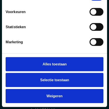
beschrijving van je persoonlijkheid of
karakter)
Voorkeuren
Samenstelling van het gezin
Vrijetijdsbesteding en interessen
Statistieken
Academisch curriculum
Marketing
Beroepsbekwaamheid
Professionele ervaring
Lidmaatschap van/deelname in
Alles toestaan
beroepsorganisaties
Huidige betrekking
Selectie toestaan
Loopbaan
Bedrijfskundegegevens (cfr.
Weigeren
(gedeeltelijke) invaliditeit)